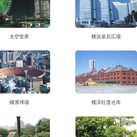
太空世界
横浜皇后広場
橫濱球場
横滨红莲仓库