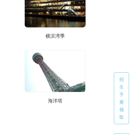
横滨湾季
招
生
手
海洋塔
册
领
取