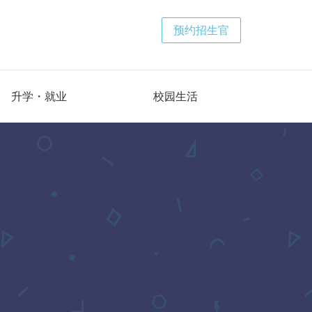
预约招生官
升学・就业
校园生活