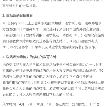
富有针对性的进路指导。
2. 高品质的日语教育
TCJ是拥有30年以上历史和实绩的大规模日语学校，在日语教师培训
方面也拥有日本顶尖水平，因此受到了来自日本国内外的高度评价。
（目前拥有日语教师培训的日语学校在日本仅有5%。）在如此高品质
的日语教育保障和细致的进路指导的支持下，TCJ在日语能力考试
N1，N2的合格率，升学率以及就业率方面持续保持着行业前茅。
3. 以培养沟通能力为核心的教育方针
沟通交流能力在入学考试和就职活动中是不可欠缺的能力之一，同时
将来能否在社会中发挥自己的作用很大程度也由沟通能力所决定。TCJ
的课程以提供学生的沟通能力为核心，通过学习不仅仅单纯提
高“说”和“听”的能力，同时让学生在理解日本文化和价值观的基础上提
高符合社会人身份的沟通技能。通过在TCJ的日语学习，磨炼日语沟通
表达能力，可大大拓展将来在日本社会的可能性。
入学时期：4月・7月・10月・1月、签证类型：短期停留、工作假