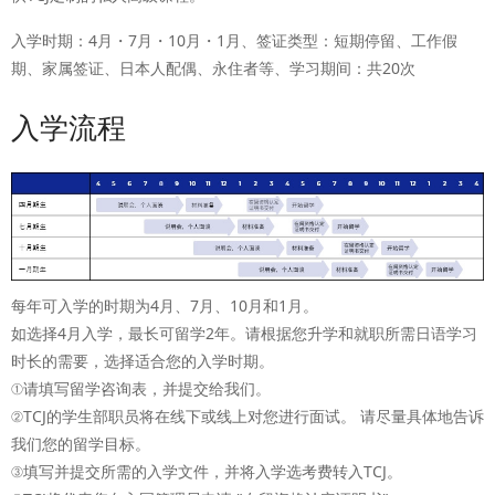
入学时期：4月・7月・10月・1月、签证类型：短期停留、工作假
期、家属签证、日本人配偶、永住者等、学习期间：共20次
入学流程
每年可入学的时期为4月、7月、10月和1月。
如选择4月入学，最长可留学2年。请根据您升学和就职所需日语学习
时长的需要，选择适合您的入学时期。
①请填写留学咨询表，并提交给我们。
②TCJ的学生部职员将在线下或线上对您进行面试。 请尽量具体地告诉
我们您的留学目标。
③填写并提交所需的入学文件，并将入学选考费转入TCJ。